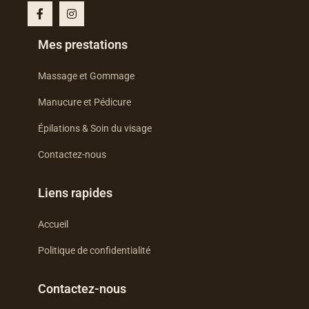
F
I
a
n
c
s
e
t
Mes prestations
b
a
o
g
o
r
Massage et Gommage
k
a
-
m
Manucure et Pédicure
f
Épilations & Soin du visage
Contactez-nous
Liens rapides
Accueil
Politique de confidentialité
Contactez-nous