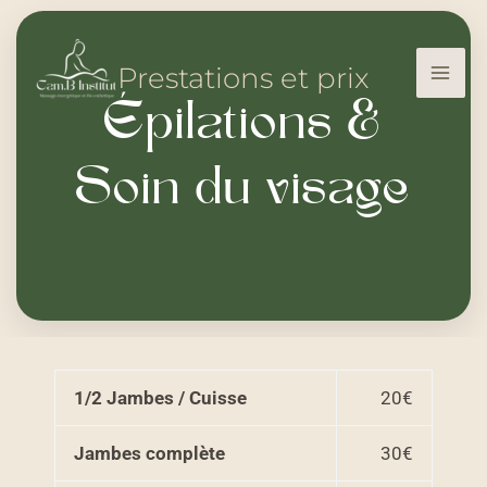
Épilations & Soin du visage
Aller
au
Prestations et prix
contenu
Épilations &
Soin du visage
1/2 Jambes / Cuisse
20€
Jambes complète
30€